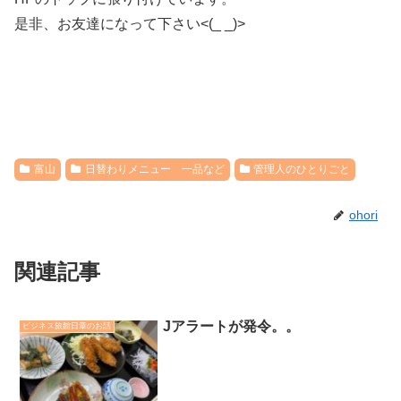
是非、お友達になって下さい<(_ _)>
富山
日替わりメニュー 一品など
管理人のひとりごと
ohori
関連記事
Jアラートが発令。。
ビジネス旅館日章のお話