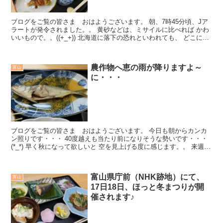
ブログをご覧の皆さま おはようございます。 朝、7時45分頃、Jア
ラートが発令されました。。 黄砂などは、ミサイルに比べれば かわ
いいもので。。((+_+)) 北海道に落下の恐れといわれても、 どこに
避...
農作物へ恵の雨が降りますよ～
富山
に・・・
ブログをご覧の皆さま おはようございます。 今日も朝からカンカ
ン照りです・・・ 40度越えも当たり前になりそうな勢いです・・・
(*_*) 早く秋になって欲しいと 空を見上げる度に感じます。。 来週
は、一時的に曇...
富山県庁前（NHK跡地）にて、
富山
17日18日、ほっと冬まつりが開
催されます♪