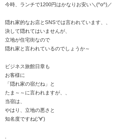
今時、ランチで1200円はかなりお安い＼(^o^)／
隠れ家的なお店とSNSでは言われています、、
決して隠れてはいませんが、
立地が住宅街なので
隠れ家と言われているのでしょうか～
ビジネス旅館日章も
お客様に
「隠れ家の宿だね」と
たま～～に言われますが、、
当宿は、
やはり、立地の悪さと
知名度ですね(;’∀’)
.