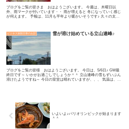
ブログをご覧の皆さま おはようございます。 今週は、木曜日以
外、雨マークが付いています・・ 雨が増えると 冬になっていく感じ
が伺えます。 予報は、11月も平年より暖かいそうです♪ 久々の太陽
が眩しいです(^...
雪が溶け始めている立山連峰♪
ビジネス旅館日章のお話
ブログをご覧の皆様 おはようございます。 今日は、5/6日♪ GW最
終日です～ いかがお過ごしでしょうか＾＾ 立山連峰の雪もずいぶん
溶けたようですね～ 今日の室堂は晴れていますが、、、 気温は、－
７℃。。...
いよいよ♪パリオリンピックが始まります
＾＾