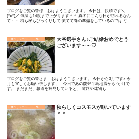
ブログをご覧の皆様 おはようございます。 今日は、快晴です＼
(^o^)／ 気温も14度まで上がります＾＾ 真冬にこんな日が訪れるなん
て・・ 梅も桜もびっくりして 慌てて春の準備をしているのでは ない
でしょうか...
大谷選手さん♪ご結婚おめでとう
日替わりメニュー 一品など
ございます～～♡
ブログをご覧の皆さま おはようございます。 今日から3月です♪ 今
月も宜しくお願い致します。 . 今日であの能登半島地震から2か月で
す。 まだまだ、報道を拝見していると、 道路や建物も...
秋らしくコスモスが咲いています
日替わりメニュー 一品など
＾＾