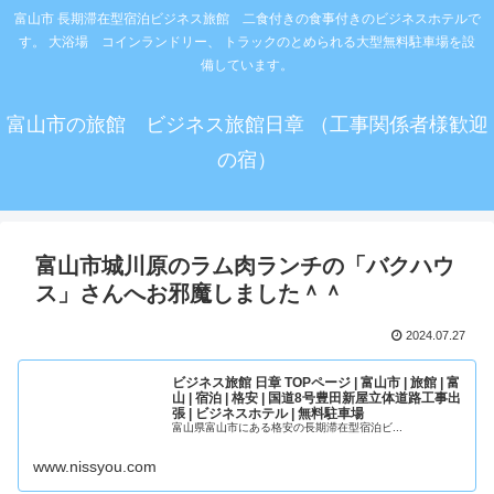
富山市 長期滞在型宿泊ビジネス旅館 二食付きの食事付きのビジネスホテルで
す。 大浴場 コインランドリー、 トラックのとめられる大型無料駐車場を設
備しています。
富山市の旅館 ビジネス旅館日章 （工事関係者様歓迎
の宿）
富山市城川原のラム肉ランチの「バクハウ
ス」さんへお邪魔しました＾＾
2024.07.27
ビジネス旅館 日章 TOPページ | 富山市 | 旅館 | 富
山 | 宿泊 | 格安 | 国道8号豊田新屋立体道路工事出
張 | ビジネスホテル | 無料駐車場
富山県富山市にある格安の長期滞在型宿泊ビ...
www.nissyou.com