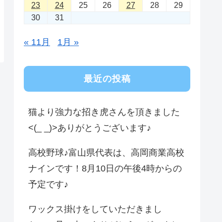
23
24
25
26
27
28
29
30
31
« 11月
1月 »
最近の投稿
猫より強力な招き虎さんを頂きました
<(_ _)>ありがとうございます♪
高校野球♪富山県代表は、高岡商業高校
ナインです！8月10日の午後4時からの
予定です♪
ワックス掛けをしていただきまし