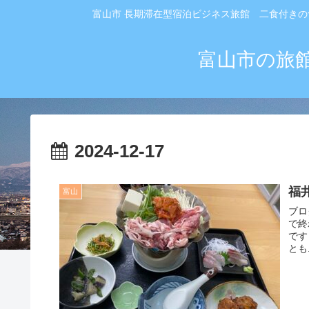
富山市 長期滞在型宿泊ビジネス旅館 二食付きの
富山市の旅
2024-12-17
福
富山
ブログ
で終
です 今年は、何をしたのかしら・・(;^ω^) 振り返っても思い当
とも.