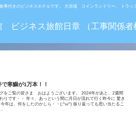
食事付きのビジネスホテルです。 大浴場 コインランドリー、 トラ
館 ビジネス旅館日章 （工事関係者
井で寒鰤が1万本！！
をご覧の皆さま おはようございます。 2024年があと、2週間
わりです・・ 年々、あっという間に月日が流れて行く昨今に 驚き
たるこ
..