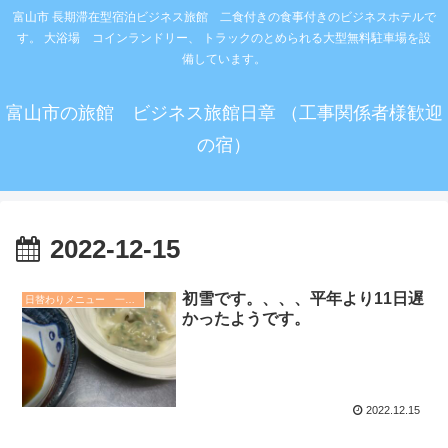
富山市 長期滞在型宿泊ビジネス旅館 二食付きの食事付きのビジネスホテルで
す。 大浴場 コインランドリー、 トラックのとめられる大型無料駐車場を設
備しています。
富山市の旅館 ビジネス旅館日章 （工事関係者様歓迎
の宿）
2022-12-15
初雪です。、、、平年より11日遅
日替わりメニュー 一品など
かったようです。
2022.12.15