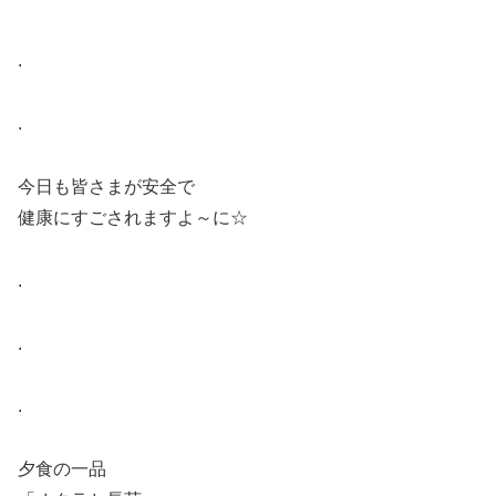
.
.
今日も皆さまが安全で
健康にすごされますよ～に☆
.
.
.
夕食の一品