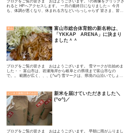
ブログをご覧の皆さま おはようございます。↑の画像をクリックさ
れると HPへアクセスします。 一月の最終日になりました～ 今月
も、体調が悪くなり、休まれる方などいらっしゃらず 皆さま、皆勤
です(*^-^*) 今月は...
富山市総合体育館の新名称は、
富山
「YKKAP ARENA」に決まり
ました＾＾
ブログをご覧の皆さま おはようございます。 雪マークが出始めま
した・・ 富山市は、岩瀬海岸から岐阜との県境まで富山市なの
で。。 範囲が広く、、、(;^ω^) 雪マークは、県境の山沿いでしょう
けど。 油断...
新米を届けていただきました＼
ビジネス旅館日章のお話
(^o^)／
ブログをご覧の皆さま おはようございます。 早朝に雨がふりまし