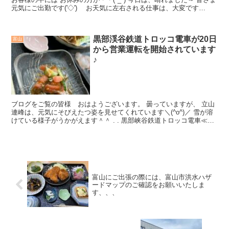
元気にご出勤です('◇')ゞ お天気に左右される仕事は、大変です
ね。。 ...
黒部渓谷鉄道トロッコ電車が20日
富山
から営業運転を開始されています
♪
ブログをご覧の皆様 おはようございます。 曇っていますが、 立山
連峰は、元気にそびえたつ姿を見せてくれています＼(^o^)／ 雪が溶
けている様子がうかがえます＾＾ . . 黒部峡谷鉄道トロッコ電車≪
公...
富山にご出張の際には、富山市洪水ハザ
ードマップのご確認をお願いいたしま
す、、、