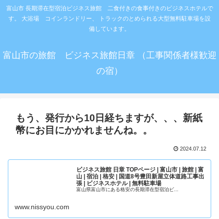
富山市 長期滞在型宿泊ビジネス旅館 二食付きの食事付きのビジネスホテルで
す。 大浴場 コインランドリー、 トラックのとめられる大型無料駐車場を設
備しています。
富山市の旅館 ビジネス旅館日章 （工事関係者様歓迎
の宿）
もう、発行から10日経ちますが、、、新紙
幣にお目にかかれませんね。。
2024.07.12
ビジネス旅館 日章 TOPページ | 富山市 | 旅館 | 富
山 | 宿泊 | 格安 | 国道8号豊田新屋立体道路工事出
張 | ビジネスホテル | 無料駐車場
富山県富山市にある格安の長期滞在型宿泊ビ...
www.nissyou.com