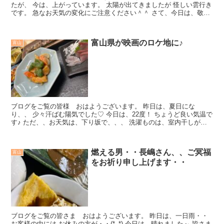
たが、 今は、上がっています。 太陽が出てきましたが 怪しい雲行き
です。 急なお天気の変化にご注意ください＾＾ さて、今日は、敬
老...
富山県が映画のロケ地に♪
富山
ブログをご覧の皆様 おはようございます。 昨日は、夏日にな
り、、 少々汗ばむ陽気でした♡ 今日は、22度！ ちょうど良い気温で
す♪ ただ、、お天気は、下り坂で、、、 洗濯ものは、室内干しがよ
さそうですね～ ...
燃える男・・長嶋さん、、ご冥福
富山
をお祈り申し上げます・・
ブログをご覧の皆さま おはようございます。 昨日は、一日雨・・
お客様の中には お休みの方が・・(*_*) 今日は、晴れました～ 皆さま