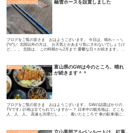
融雪ホースを設置しました
ビジネス旅館日章のお話
ブログをご覧の皆さま おはようございます。 今日は、晴れ～～＼
(^o^)／ 北陸以外の方は、 お天気とかあまり気にされないでしょうけ
ど。。。 北陸は、 この時期から2月まで 憂鬱な日々が続きます。 ...
富山県のGWは今のところ、晴れ
季節のお話
が続きます＾＾
ブログをご覧の皆さま おはようございます。 GWの話題ばかりの
TVです♪ 計画は立てられていますか～？ 日本中の観光地は、どこも
人、人、人。 高速も渋滞だし、、、 着いたところで 車の駐車場に入
るのでさえ、大行列...
立山黒部アルペンルートは、紅葉
ビジネス旅館日章のお話