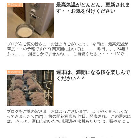
最高気温がどんどん、更新されま
季節のお話
す・・お気を付けください
ブログをご覧の皆さま おはようございます。 今日は、最高気温が
30度・・の予報です(*_*) 関東圏においては、、、 昨日、、、34度！
ふぅ、、、 溜息しかでませんね。。 ご自愛ください・・・ TVで...
週末は、満開になる桜を楽しんで
季節のお話
ください＾＾
ブログをご覧の皆さま おはようございます。 ようやく春らしくな
ってきました＼(^o^)／ 桜の開花宣言も 昨日、発表され、 この週末に
は、 きっと、富山市のいたち川周辺や 松川あたりでは、賑やかにな
ることでしょう～ ...