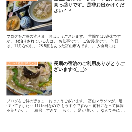
真っ盛りです。是非お出かけくだ
さい＾＾
ブログをご覧の皆さま おはようございます。 世間では3連休です
が、 お泊りされている方は、 お仕事です。 ご苦労様です。 昨日
は、11月なのに、 28.5度もあった富山市内です。。 夕食時には、食
堂も ...
長期の宿泊のご利用ありがとうご
ビジネス旅館日章のお話
ざいます<(_ _)>
ブログをご覧の皆さま おはようございます。 富山マラソンが、近
づいてました～ 11月5日なので もうすぐですね～ 前日になって体調
不良とか、、、 練習しすぎで、 もう、、足が痛い、、なんて事に な
らないよう...