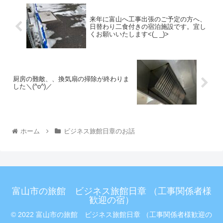
来年に富山へ工事出張のご予定の方へ、
日替わり二食付きの宿泊施設です。宜し
くお願いいたします<(_ _)>
厨房の難敵、、換気扇の掃除が終わりま
した＼(^o^)／
ホーム
ビジネス旅館日章のお話
富山市の旅館 ビジネス旅館日章 （工事関係者様
歓迎の宿）
© 2022 富山市の旅館 ビジネス旅館日章 （工事関係者様歓迎の