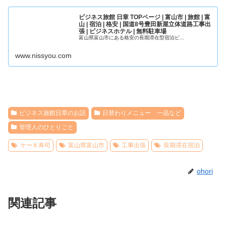
ビジネス旅館 日章 TOPページ | 富山市 | 旅館 | 富
山 | 宿泊 | 格安 | 国道8号豊田新屋立体道路工事出
張 | ビジネスホテル | 無料駐車場
富山県富山市にある格安の長期滞在型宿泊ビ...
www.nissyou.com
ビジネス旅館日章のお話
日替わりメニュー 一品など
管理人のひとりごと
ケーキ寿司
富山県富山市
工事出張
長期滞在宿泊
ohori
関連記事