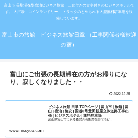
富山市 長期滞在型宿泊ビジネス旅館 二食付きの食事付きのビジネスホテルで
す。 大浴場 コインランドリー、 トラックのとめられる大型無料駐車場を設
備しています。
富山市の旅館 ビジネス旅館日章 （工事関係者様歓迎
の宿）
富山にご出張の長期滞在の方がお帰りにな
り、寂しくなりました・・
2022.12.25
ビジネス旅館 日章 TOPページ | 富山市 | 旅館 | 富
山 | 宿泊 | 格安 | 国道8号豊田新屋立体道路工事出
張 | ビジネスホテル | 無料駐車場
富山県富山市にある格安の長期滞在型宿泊ビ...
www.nissyou.com