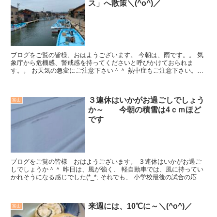
ス」へ散策＼(^o^)／
ブログをご覧の皆様、おはようございます。 今朝は、雨です。。 気
象庁から危機感、警戒感を持ってくださいと呼びかけておられま
す。。 お天気の急変にご注意下さい＾＾ 熱中症もご注意下さい。。
...
３連休はいかがお過ごしでしょう
富山
か～ 今朝の積雪は4ｃｍほど
です
ブログをご覧の皆様 おはようございます。 ３連休はいかがお過ご
しでしょうか＾＾ 昨日は、風が強く、 軽自動車では、風に持ってい
かれそうになる感じでした(*_*; それでも、 小学校最後の試合の応援
に 射水市まで！...
来週には、10℃に～＼(^o^)／
富山