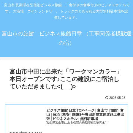
富山市 長期滞在型宿泊ビジネス旅館 二食付きの食事付きのビジネスホテルで
す。 大浴場 コインランドリー、 トラックのとめられる大型無料駐車場を設
備しています。
富山市の旅館 ビジネス旅館日章 （工事関係者様歓迎
の宿）
富山市中田に出来た「ワークマンカラー」
本日オープンです♪ここの建設にご宿泊し
ていただきました<(_ _)>
2026.05.28
ビジネス旅館 日章 TOPページ | 富山市 | 旅館 | 富
山 | 宿泊 | 格安 | 国道8号豊田新屋立体道路工事出
張 | ビジネスホテル | 無料駐車場
富山県富山市にある格安の長期滞在型宿泊ビ...