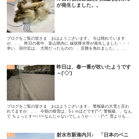
が発生しました。。
ブログをご覧の皆さま おはようございます。 今は晴れています
が、、、 昨日の夜中、富山県内に 線状降水帯が発生しました・・・
幸い、宿付近は、 大雨だったものの、、災難を免れました。。 ...
昨日は、春一番が吹いたようです
富山
～(‘◇’)ゞ
ブログをご覧の皆さま おはようございます。 警報級の大雪と言わ
れてますが、、、 今朝の積雪は、5ｃｍほどです(^-^; 警報級、、なん
て ちょっとオーバーなんじゃないでしょうか・・・(^-^; 雪よりも気
温が低...
射水市新湊内川♪ 「日本のベニ
富山