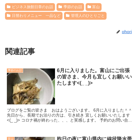
ビジネス旅館日章のお話
季節のお話
富山
日替わりメニュー 一品など
管理人のひとりごと
ohori
関連記事
6月に入りました。富山にご出張
季節のお話
の皆さま、今月も宜しくお願いい
たします<(_ _)>
ブログをご覧の皆さま おはようございます。 6月に入りました＾＾
先日から、長期でお泊りの方は、引き続き 宜しくお願いいたします
<(_ _)> コロナ禍が終わった、、、と実感します。 予約のお問い合...
昨日の夜に富山県内に線状降水帯
富山