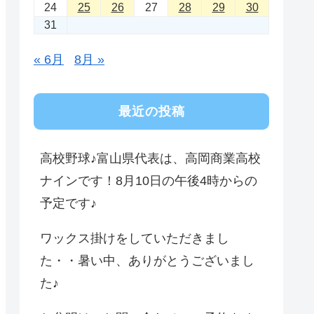
24
25
26
27
28
29
30
31
« 6月
8月 »
最近の投稿
高校野球♪富山県代表は、高岡商業高校
ナインです！8月10日の午後4時からの
予定です♪
ワックス掛けをしていただきまし
た・・暑い中、ありがとうございまし
た♪