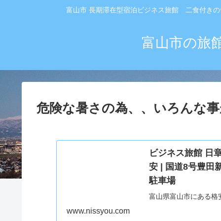
富山市 長期滞在型宿泊ビジネス旅館 二食付きの
富山市の旅
危険な暑さの為、、いろんな事
ビジネス旅館 日章 T
安 | 国道8号豊田
駐車場
富山県富山市にある格安
www.nissyou.com