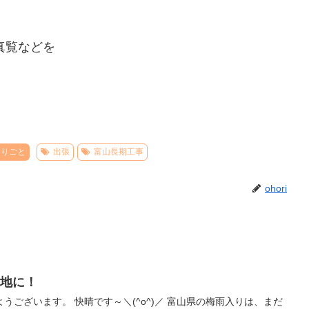
真覧などを
とりごと
出張
富山長期工事
ohori
聖地に！
^o^)／ 富山県の梅雨入りは、まだ